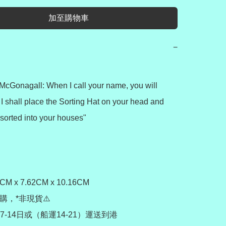
加至購物車
−
McGonagall: When I call your name, you will 
 I shall place the Sorting Hat on your head and 
 sorted into your houses"

 x 7.62CM x 10.16CM

購，*非現貨⚠️

-14日或（船運14-21）運送到港
