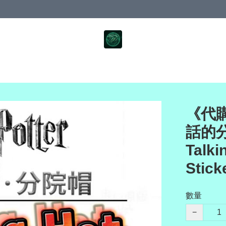
《代購
話的分院
Talki
Stic
數量
−