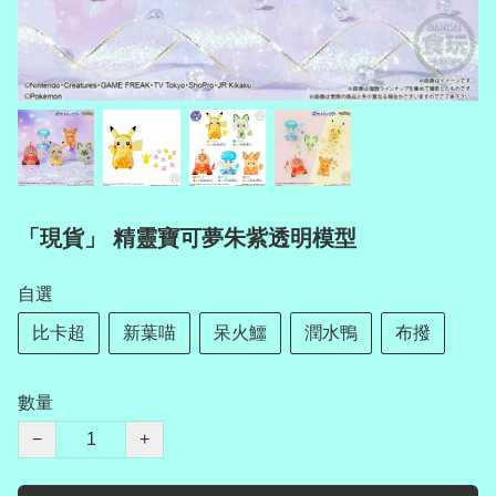
「現貨」 精靈寶可夢朱紫透明模型
自選
比卡超
新葉喵
呆火鱷
潤水鴨
布撥
數量
−
+