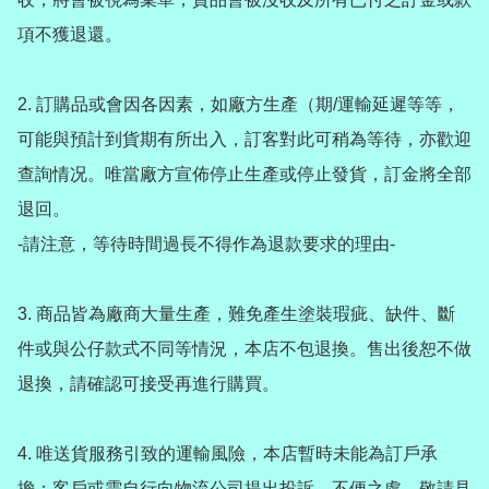
項不獲退還。

2️. 訂購品或會因各因素，如廠方生產（期/運輸延遲等等，
可能與預計到貨期有所出入，訂客對此可稍為等待，亦歡迎
查詢情况。唯當廠方宣佈停止生產或停止發貨，訂金將全部
退回。

-請注意，等待時間過長不得作為退款要求的理由-

3️. 商品皆為廠商大量生產，難免產生塗裝瑕疵、缺件、斷
件或與公仔款式不同等情況，本店不包退換。售出後恕不做
退換，請確認可接受再進行購買。

4️. 唯送貨服務引致的運輸風險，本店暫時未能為訂戶承
擔；客戶或需自行向物流公司提出投訴，不便之處，敬請見