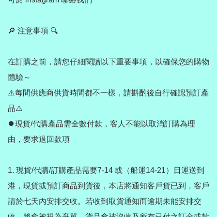
🔎 注意事項 🔍

在訂購之前，請您仔細閱讀以下重要事項，以確保您的購物
體驗～

⚠️每間供應商供貨時間都不一樣，請斟酌後自行確認預訂產
品⚠️

⏺️現貨/代購產品需全數付款，客人不能以取消訂購為理
由，要求退回款項

1. 現貨/代購/訂購產品需要7-14 或（船運14-21）日運送到
港，現貨或預訂商品到貨後，本店將通知客戶貨已到，客戶
請於七天內安排交收。若收到取貨通知而逾期未能安排交
收，將會被視為棄單，貨品會被沒收及所有已付之訂金或款