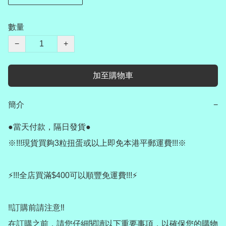
數量
−
+
加至購物車
簡介
−
●當天付款，隔日發貨●

※!!!現貨買夠3粒扭蛋或以上即免本港平郵運費!!!※

⚡️!!!全店買滿$400可以順豐免運費!!!⚡️

‼️訂購前請注意‼️

在訂購之前，請您仔細閱讀以下重要事項，以確保您的購物