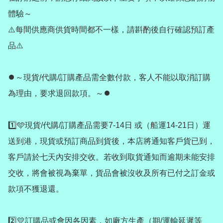
體驗～

⚠️每間供應商供貨時間都不一樣，請斟酌後自行確認預訂產
品⚠️

⏺️～現貨/代購/訂購產品需全數付款，客人不能以取消訂購
為理由，要求退回款項。～⏺️

1️⃣🩵現貨/代購/訂購產品需要7-14日 或（船運14-21日）運
送到港，現貨或預訂商品到貨後，本店將通知客戶貨已到，
客戶請於七天內安排交收。若收到取貨通知而逾期未能安排
交收，將會被視為棄單，貨品會被沒收及所有已付之訂金或
款項不獲退還。

2️⃣💛訂購品或會因各因素，如廠方生產（期/運輸延遲等