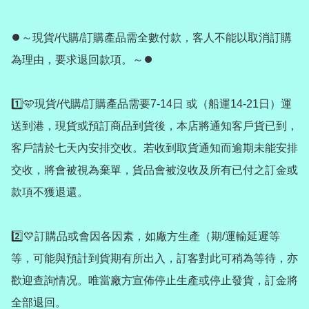
⏺️～現貨/代購/訂購產品需全數付款，客人不能以取消訂購
為理由，要求退回款項。～⏺️

1️⃣🩵現貨/代購/訂購產品需要7-14日 或（船運14-21日）運
送到港，現貨或預訂商品到貨後，本店將通知客戶貨已到，
客戶請於七天內安排交收。若收到取貨通知而逾期未能安排
交收，將會被視為棄單，貨品會被沒收及所有已付之訂金或
款項不獲退還。

2️⃣💛訂購品或會因各因素，如廠方生產（期/運輸延遲等
等，可能與預計到貨期有所出入，訂客對此可稍為等待，亦
歡迎查詢情况。唯當廠方宣佈停止生產或停止發貨，訂金將
全部退回。
