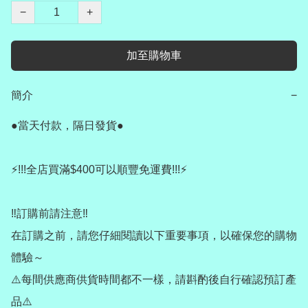
−
+
加至購物車
簡介
−
●當天付款，隔日發貨●

⚡️!!!全店買滿$400可以順豐免運費!!!⚡️

‼️訂購前請注意‼️

在訂購之前，請您仔細閱讀以下重要事項，以確保您的購物
體驗～

⚠️每間供應商供貨時間都不一樣，請斟酌後自行確認預訂產
品⚠️
