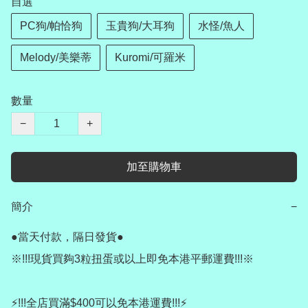
自選
PC狗/帕恰狗
玉貴狗/大耳狗
水怪/魚人
Melody/美樂蒂
Kuromi/可羅米
數量
−
+
加至購物車
簡介
−
●當天付款，隔日發貨●

※!!!現貨買夠3粒扭蛋或以上即免本港平郵運費!!!※

⚡️!!!全店買滿$400可以免本港運費!!!⚡️
