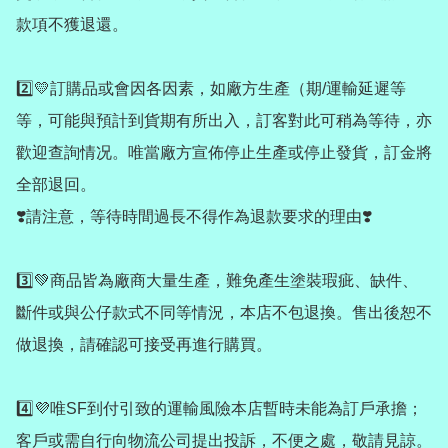
款項不獲退還。

2️⃣💛訂購品或會因各因素，如廠方生產（期/運輸延遲等
等，可能與預計到貨期有所出入，訂客對此可稍為等待，亦
歡迎查詢情况。唯當廠方宣佈停止生產或停止發貨，訂金將
全部退回。

❣️請注意，等待時間過長不得作為退款要求的理由❣️

3️⃣💚商品皆為廠商大量生產，難免產生塗裝瑕疵、缺件、
斷件或與公仔款式不同等情況，本店不包退換。售出後恕不
做退換，請確認可接受再進行購買。

4️⃣💜唯SF到付引致的運輸風險本店暫時未能為訂戶承擔；
客戶或需自行向物流公司提出投訴，不便之處，敬請見諒。
