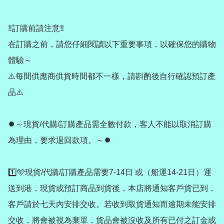
‼️訂購前請注意‼️

在訂購之前，請您仔細閱讀以下重要事項，以確保您的購物
體驗～

⚠️每間供應商供貨時間都不一樣，請斟酌後自行確認預訂產
品⚠️

⏺️～現貨/代購/訂購產品需全數付款，客人不能以取消訂購
為理由，要求退回款項。～⏺️

1️⃣🩵現貨/代購/訂購產品需要7-14日 或（船運14-21日）運
送到港，現貨或預訂商品到貨後，本店將通知客戶貨已到，
客戶請於七天內安排交收。若收到取貨通知而逾期未能安排
交收，將會被視為棄單，貨品會被沒收及所有已付之訂金或