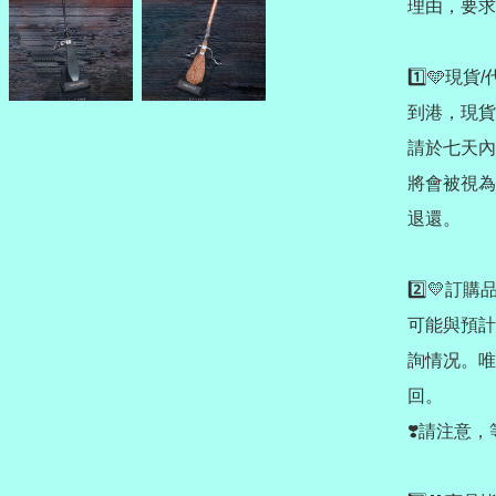
理由，要求
1️⃣🩵現
到港，現貨
請於七天內
將會被視為
退還。

2️⃣💛
可能與預計
詢情况。唯
回。

❣️請注意