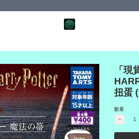
「現貨
HAR
扭蛋 
數量
−