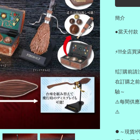
簡介
●當天付款
⚡️!!!全店買
‼️訂購前請注
在訂購之前
驗～

⚠️每間供
⚠️

⏺️～現貨