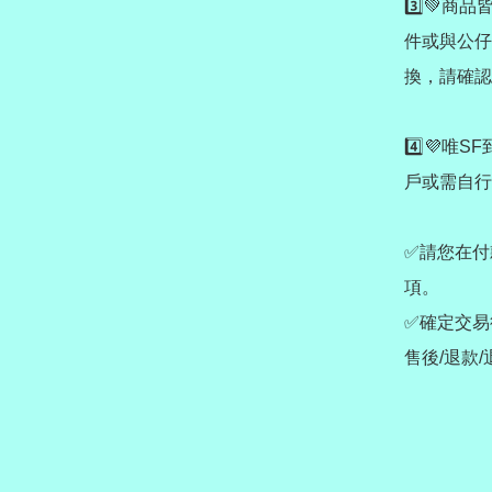
3️⃣💚
件或與公仔
換，請確認
4️⃣💜
戶或需自行
✅請您在付
項。

✅確定交易