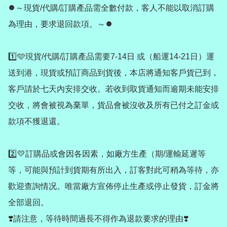
⏺️～現貨/代購/訂購產品需全數付款，客人不能以取消訂購
為理由，要求退回款項。～⏺️

1️⃣🩵現貨/代購/訂購產品需要7-14日 或（船運14-21日）運
送到港，現貨或預訂商品到貨後，本店將通知客戶貨已到，
客戶請於七天內安排交收。若收到取貨通知而逾期未能安排
交收，將會被視為棄單，貨品會被沒收及所有已付之訂金或
款項不獲退還。

2️⃣💛訂購品或會因各因素，如廠方生產（期/運輸延遲等
等，可能與預計到貨期有所出入，訂客對此可稍為等待，亦
歡迎查詢情况。唯當廠方宣佈停止生產或停止發貨，訂金將
全部退回。

❣️請注意，等待時間過長不得作為退款要求的理由❣️
