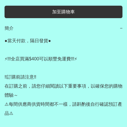
加至購物車
簡介
−
●當天付款，隔日發貨●

⚡️!!!全店買滿$400可以順豐免運費!!!⚡️

‼️訂購前請注意‼️

在訂購之前，請您仔細閱讀以下重要事項，以確保您的購物
體驗～

⚠️每間供應商供貨時間都不一樣，請斟酌後自行確認預訂產
品⚠️
