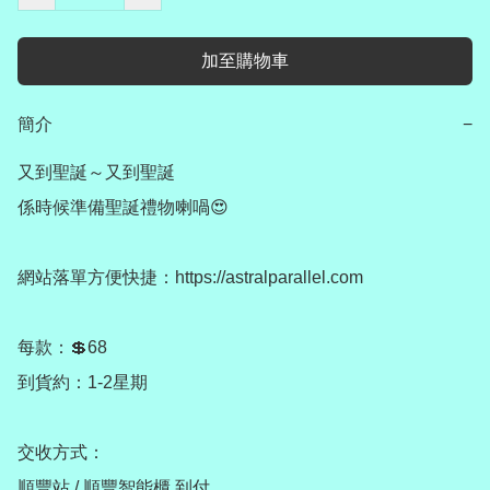
加至購物車
簡介
−
又到聖誕～又到聖誕

係時候準備聖誕禮物喇喎😍

網站落單方便快捷：https://astralparallel.com

每款：💲68

到貨約：1-2星期

交收方式：

順豐站 / 順豐智能櫃 到付
