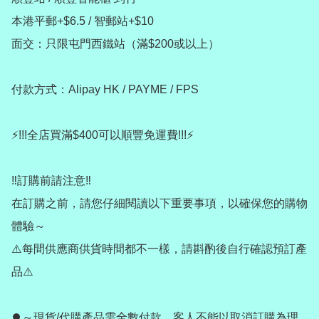
本港平郵+$6.5 / 智郵站+$10

面交：只限屯門西鐵站（滿$200或以上）

付款方式：Alipay HK / PAYME / FPS

⚡️!!!全店買滿$400可以順豐免運費!!!⚡️

‼️訂購前請注意‼️

在訂購之前，請您仔細閱讀以下重要事項，以確保您的購物
體驗～

⚠️每間供應商供貨時間都不一樣，請斟酌後自行確認預訂產
品⚠️

⏺️～現貨/代購產品需全數付款，客人不能以取消訂購為理