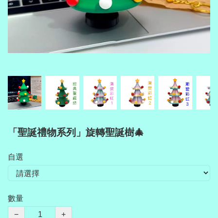
「聖誕禮物系列」旋轉聖誕樹🎄
自選
數量
−
+