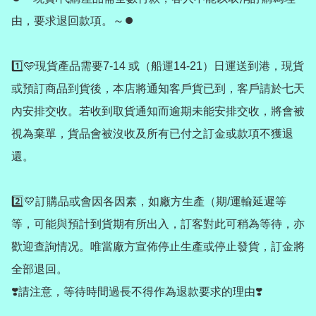
由，要求退回款項。～⏺️

1️⃣🩵現貨產品需要7-14 或（船運14-21）日運送到港，現貨
或預訂商品到貨後，本店將通知客戶貨已到，客戶請於七天
內安排交收。若收到取貨通知而逾期未能安排交收，將會被
視為棄單，貨品會被沒收及所有已付之訂金或款項不獲退
還。

2️⃣💛訂購品或會因各因素，如廠方生產（期/運輸延遲等
等，可能與預計到貨期有所出入，訂客對此可稍為等待，亦
歡迎查詢情况。唯當廠方宣佈停止生產或停止發貨，訂金將
全部退回。

❣️請注意，等待時間過長不得作為退款要求的理由❣️
