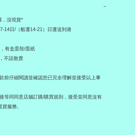
−
，沒現貨*

-14日/（船運14-21）日運送到港

，有盒蛋殼/蛋紙

款，不設散賣

款前仔細閱讀並確認您已完全理解並接受以上事
後等同同意店舖訂購/購買規則，接受並同意沒有
/退貨服務。