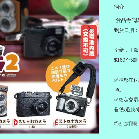
簡介
*貨品需代購
到貨日期：7
全新，正版
$160全5
✅請您在付
項。

✅確定交易
售後/退款
迷他相機