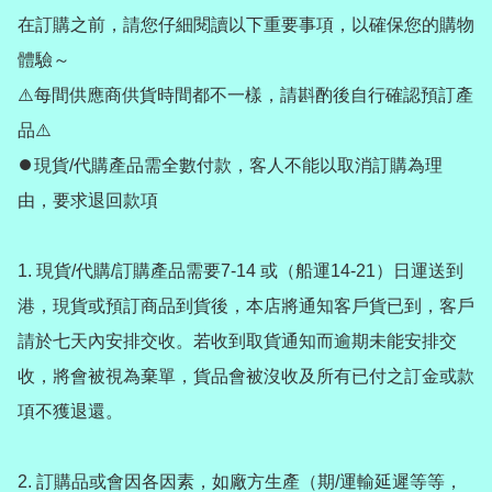
在訂購之前，請您仔細閱讀以下重要事項，以確保您的購物
體驗～

⚠️每間供應商供貨時間都不一樣，請斟酌後自行確認預訂產
品⚠️

⏺️現貨/代購產品需全數付款，客人不能以取消訂購為理
由，要求退回款項

1. 現貨/代購/訂購產品需要7-14 或（船運14-21）日運送到
港，現貨或預訂商品到貨後，本店將通知客戶貨已到，客戶
請於七天內安排交收。若收到取貨通知而逾期未能安排交
收，將會被視為棄單，貨品會被沒收及所有已付之訂金或款
項不獲退還。

2️. 訂購品或會因各因素，如廠方生產（期/運輸延遲等等，