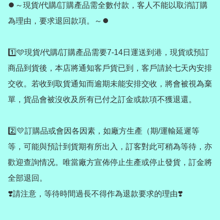
⏺️～現貨/代購/訂購產品需全數付款，客人不能以取消訂購
為理由，要求退回款項。～⏺️

1️⃣🩵現貨/代購/訂購產品需要7-14日運送到港，現貨或預訂
商品到貨後，本店將通知客戶貨已到，客戶請於七天內安排
交收。若收到取貨通知而逾期未能安排交收，將會被視為棄
單，貨品會被沒收及所有已付之訂金或款項不獲退還。

2️⃣💛訂購品或會因各因素，如廠方生產（期/運輸延遲等
等，可能與預計到貨期有所出入，訂客對此可稍為等待，亦
歡迎查詢情况。唯當廠方宣佈停止生產或停止發貨，訂金將
全部退回。

❣️請注意，等待時間過長不得作為退款要求的理由❣️
