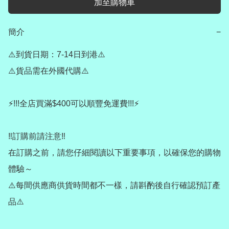
加至購物車
簡介
−
⚠️到貨日期：7-14日到港⚠️

⚠️貨品需在外國代購⚠️

⚡️!!!全店買滿$400可以順豐免運費!!!⚡️

‼️訂購前請注意‼️

在訂購之前，請您仔細閱讀以下重要事項，以確保您的購物
體驗～

⚠️每間供應商供貨時間都不一樣，請斟酌後自行確認預訂產
品⚠️
