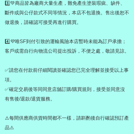
3️⃣💚商品皆為廠商大量生產，難免產生塗裝瑕疵、缺件、
斷件或與公仔款式不同等情況，本店不包退換。售出後恕不
做退換，請確認可接受再進行購買。

4️⃣💜唯SF到付引致的運輸風險本店暫時未能為訂戶承擔；
客戶或需自行向物流公司提出投訴，不便之處，敬請見諒。

✅請您在付款前仔細閱讀並確認您已完全理解並接受以上事
項。

✅確定交易後等同同意店舖訂購/購買規則，接受並同意沒
有售後/退款/退貨服務。

⚠️每間供應商供貨時間都不一樣，請斟酌後自行確認預訂產
品⚠️