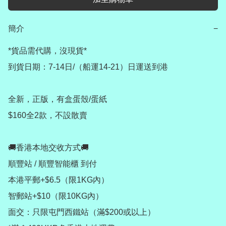
簡介
−
*貨品需代購，沒現貨*

到貨日期：7-14日/（船運14-21）日運送到港

全新，正版，有盒蛋殼/蛋紙

$160全2款，不設散賣

🚚香港本地交收方式🚚

順豐站 / 順豐智能櫃 到付

本港平郵+$6.5（限1KG內）

智郵站+$10（限10KG內）

面交：只限屯門西鐵站（滿$200或以上）
