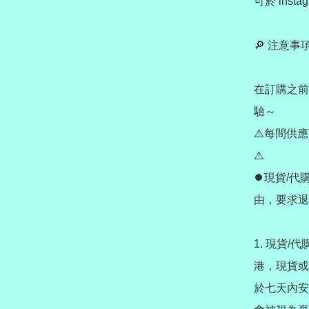
可於 insta
🔎 注意事項 
在訂購之前
驗～

⚠️每間供
⚠️

⏺️現貨/
由，要求退
1. 現貨/
港，現貨或
於七天內安