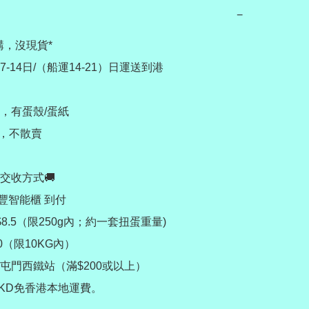
−
，沒現貨*

-14日/（船運14-21）日運送到港

，有蛋殼/蛋紙

，不散賣 

交收方式🚚

順豐智能櫃 到付

8.5（限250g內；約一套扭蛋重量)

0（限10KG內）

屯門西鐵站（滿$200或以上）

HKD免香港本地運費。
