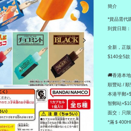
簡介
*貨品需代購
到貨日期：7
全新，正版
$140全5款
🚚香港本地
順豐站 / 
本港平郵+$
智郵站+$1
面交：只限
*滿＄400