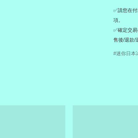
✅請您在付
項。

✅確定交易
售後/退款
迷你日本