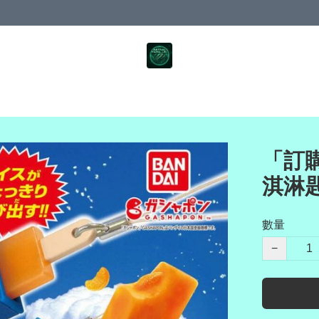
「訂購
淇淋
數量
−