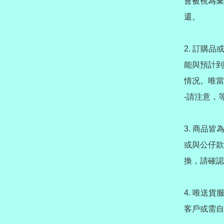
會被視為棄
還。

2️. 訂
能與預計到
情况。唯當
-請注意，
3️. 商
或與公仔款
換，請確認
4️. 唯
客戶或需自