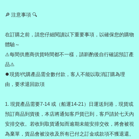
🔎 注意事項 🔍

在訂購之前，請您仔細閱讀以下重要事項，以確保您的購物
體驗～

⚠️每間供應商供貨時間都不一樣，請斟酌後自行確認預訂產
品⚠️

⏺️現貨/代購產品需全數付款，客人不能以取消訂購為理
由，要求退回款項

1. 現貨產品需要7-14 或（船運14-21）日運送到港，現貨或
預訂商品到貨後，本店將通知客戶貨已到，客戶請於七天內
安排交收。若收到取貨通知而逾期未能安排交收，將會被視
為棄單，貨品會被沒收及所有已付之訂金或款項不獲退還。
