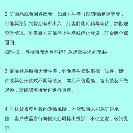
2️. 訂購品或會因各因素，如廠方生產（期/運輸延遲等等，
可能與預計到貨期有所出入，訂客對此可稍為等待，亦歡迎
查詢情况。唯當廠方宣佈停止生產或停止發貨，訂金將全部
退回。

-請注意，等待時間過長不得作為退款要求的理由-

3️. 商品皆為廠商大量生產，難免產生塗裝瑕疵、缺件、斷
件或與公仔款式不同等情況，本店不包退換。售出後恕不做
退換，請確認可接受再進行購買。

4️. 唯送貨服務引致的運輸風險，本店暫時未能為訂戶承
擔；客戶或需自行向物流公司提出投訴，不便之處，敬請見
諒。
