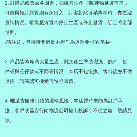
2️. 訂購品或會因各因素，如廠方生產（期/運輸延遲等等，
可能與預計到貨期有所出入，訂客對此可稍為等待，亦歡迎
查詢情况。唯當廠方宣佈停止生產或停止發貨，訂金將全部
退回。

-請注意，等待時間過長不得作為退款要求的理由-

3️. 商品皆為廠商大量生產，難免產生塗裝瑕疵、缺件、斷
件或與公仔款式不同等情況，本店不包退換。售出後恕不做
退換，請確認可接受再進行購買。

4️. 唯送貨服務引致的運輸風險，本店暫時未能為訂戶承
擔；客戶或需自行向物流公司提出投訴，不便之處，敬請見
諒。
