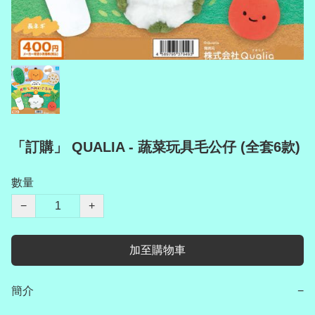
「訂購」 QUALIA - 蔬菜玩具毛公仔 (全套6款)
數量
−
+
加至購物車
簡介
−