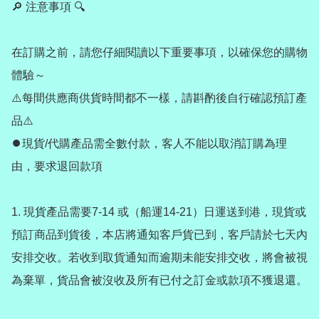
🔎 注意事項 🔍

在訂購之前，請您仔細閱讀以下重要事項，以確保您的購物
體驗～

⚠️每間供應商供貨時間都不一樣，請斟酌後自行確認預訂產
品⚠️

⏺️現貨/代購產品需全數付款，客人不能以取消訂購為理
由，要求退回款項

1. 現貨產品需要7-14 或（船運14-21）日運送到港，現貨或
預訂商品到貨後，本店將通知客戶貨已到，客戶請於七天內
安排交收。若收到取貨通知而逾期未能安排交收，將會被視
為棄單，貨品會被沒收及所有已付之訂金或款項不獲退還。
