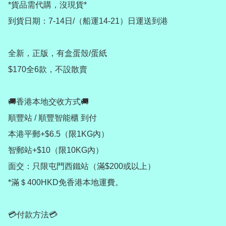
*貨品需代購，沒現貨*

到貨日期：7-14日/（船運14-21）日運送到港

全新，正版，有盒蛋殼/蛋紙

$170全6款，不設散賣

🚚香港本地交收方式🚚

順豐站 / 順豐智能櫃 到付

本港平郵+$6.5（限1KG內）

智郵站+$10（限10KG內）

面交：只限屯門西鐵站（滿$200或以上）

*滿＄400HKD免香港本地運費。

💳付款方法💳
