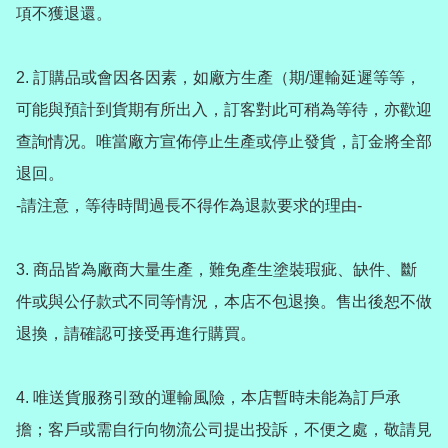
項不獲退還。

2️. 訂購品或會因各因素，如廠方生產（期/運輸延遲等等，
可能與預計到貨期有所出入，訂客對此可稍為等待，亦歡迎
查詢情况。唯當廠方宣佈停止生產或停止發貨，訂金將全部
退回。

-請注意，等待時間過長不得作為退款要求的理由-

3️. 商品皆為廠商大量生產，難免產生塗裝瑕疵、缺件、斷
件或與公仔款式不同等情況，本店不包退換。售出後恕不做
退換，請確認可接受再進行購買。

4️. 唯送貨服務引致的運輸風險，本店暫時未能為訂戶承
擔；客戶或需自行向物流公司提出投訴，不便之處，敬請見