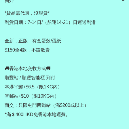
簡介
−
*貨品需代購，沒現貨*

到貨日期：7-14日/（船運14-21）日運送到港

全新，正版，有盒蛋殼/蛋紙

$150全4款，不設散賣

🚚香港本地交收方式🚚

順豐站 / 順豐智能櫃 到付

本港平郵+$6.5（限1KG內）

智郵站+$10（限10KG內）

面交：只限屯門西鐵站（滿$200或以上）

*滿＄400HKD免香港本地運費。
