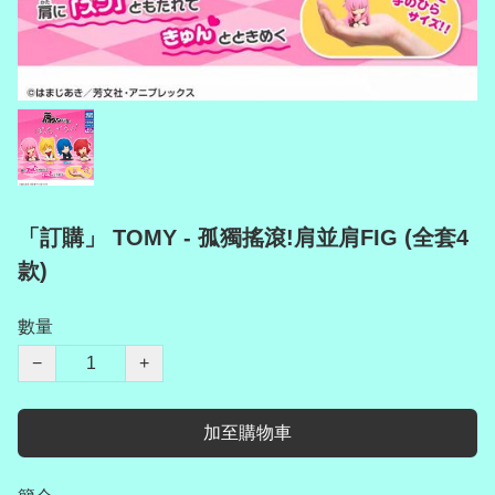
「訂購」 TOMY - 孤獨搖滾!肩並肩FIG (全套4
款)
數量
−
+
加至購物車