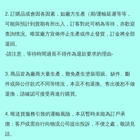
2️. 訂購品或會因各因素，如廠方生產（期/運輸延遲等等，
可能與預計到貨期有所出入，訂客對此可稍為等待，亦歡迎
查詢情况。唯當廠方宣佈停止生產或停止發貨，訂金將全部
退回。

-請注意，等待時間過長不得作為退款要求的理由-

3️. 商品皆為廠商大量生產，難免產生塗裝瑕疵、缺件、斷
件或與公仔款式不同等情況，本店不包退換。售出後恕不做
退換，請確認可接受再進行購買。

4️. 唯送貨服務引致的運輸風險，本店暫時未能為訂戶承
擔；客戶或需自行向物流公司提出投訴，不便之處，敬請見
諒。
