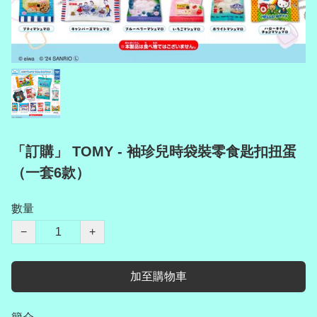
「訂購」 TOMY - 袖珍兒時袋裝零食匙扣扭蛋
（一套6款）
數量
−
+
加至購物車