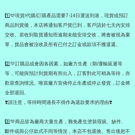
1️⃣🩵現貨/代購/訂購產品需要7-14日運送到港，現貨或預訂
商品到貨後，本店將通知客戶貨已到，客戶請於七天內安排
交收。若收到取貨通知而逾期未能安排交收，將會被視為棄
單，貨品會被沒收及所有已付之訂金或款項不獲退還。

2️⃣💛訂購品或會因各因素，如廠方生產（期/運輸延遲等
等，可能與預計到貨期有所出入，訂客對此可稍為等待，亦
歡迎查詢情况。唯當廠方宣佈停止生產或停止發貨，訂金將
全部退回。

❣️請注意，等待時間過長不得作為退款要求的理由❣️

3️⃣💚商品皆為廠商大量生產，難免產生塗裝瑕疵、缺件、
斷件或與公仔款式不同等情況，本店不包退換。售出後恕不