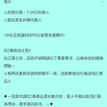
簡介
−
⚠️到貨日期：7-14日到港⚠️

⚠️貨品需在外國代購⚠️

⚡️!!!全店買滿$400可以順豐免運費!!!⚡️

‼️訂購前請注意‼️

在訂購之前，請您仔細閱讀以下重要事項，以確保您的購物
體驗～

⚠️每間供應商供貨時間都不一樣，請斟酌後自行確認預訂產
品⚠️

⏺️～現貨/代購/訂購產品需全數付款，客人不能以取消訂購
為理由，要求退回款項。～⏺️
