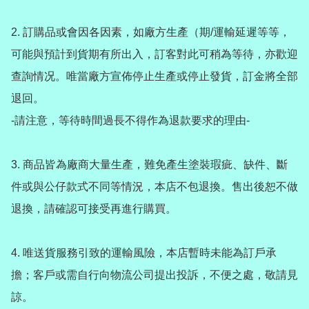
2️. 訂購品或會因各因素，如廠方生產（期/運輸延遲等等，
可能與預計到貨期有所出入，訂客對此可稍為等待，亦歡迎
查詢情况。唯當廠方宣佈停止生產或停止發貨，訂金將全部
退回。

-請注意，等待時間過長不得作為退款要求的理由-

3️. 商品皆為廠商大量生產，難免產生塗裝瑕疵、缺件、斷
件或與公仔款式不同等情況，本店不包退換。售出後恕不做
退換，請確認可接受再進行購買。

4️. 唯送貨服務引致的運輸風險，本店暫時未能為訂戶承
擔；客戶或需自行向物流公司提出投訴，不便之處，敬請見
諒。
