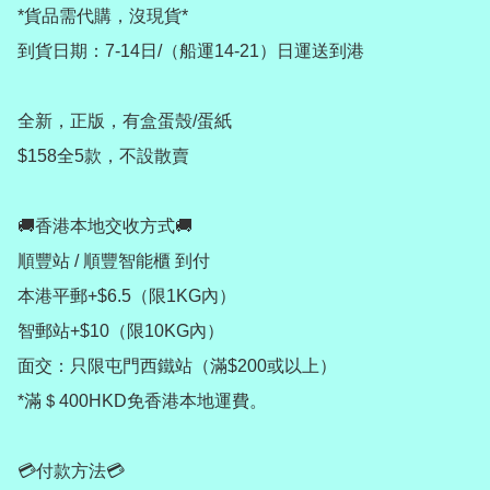
*貨品需代購，沒現貨*

到貨日期：7-14日/（船運14-21）日運送到港

全新，正版，有盒蛋殼/蛋紙

$158全5款，不設散賣

🚚香港本地交收方式🚚

順豐站 / 順豐智能櫃 到付

本港平郵+$6.5（限1KG內）

智郵站+$10（限10KG內）

面交：只限屯門西鐵站（滿$200或以上）

*滿＄400HKD免香港本地運費。

💳付款方法💳
