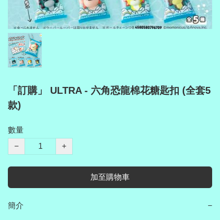
「訂購」 ULTRA - 六角恐龍棉花糖匙扣 (全套5
款)
數量
−
+
加至購物車
簡介
−