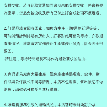
安排交收。若收到取貨通知而逾期未能安排交收，將會被視
為棄單，貨品會被沒收及所有已付之訂金或款項不獲退還。

2️. 訂購品或會因各因素，如廠方生產（期/運輸延遲等等，
可能與預計到貨期有所出入，訂客對此可稍為等待，亦歡迎
查詢情况。唯當廠方宣佈停止生產或停止發貨，訂金將全部
退回。

-請注意，等待時間過長不得作為退款要求的理由-

3️. 商品皆為廠商大量生產，難免產生塗裝瑕疵、缺件、斷
件或與公仔款式不同等情況，本店不包退換。售出後恕不做
退換，請確認可接受再進行購買。

4️. 唯送貨服務引致的運輸風險，本店暫時未能為訂戶承