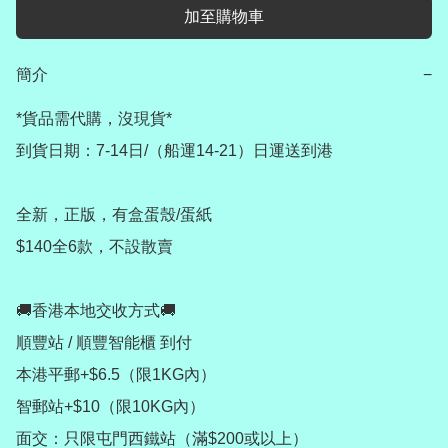
加至購物車
簡介
−
*貨品需代購，沒現貨*

到貨日期：7-14日/（船運14-21）日運送到港

全新，正版，有盒蛋殼/蛋紙

$140全6款，不設散賣

🚚香港本地交收方式🚚

順豐站 / 順豐智能櫃 到付

本港平郵+$6.5（限1KG內）

智郵站+$10（限10KG內）

面交：只限屯門西鐵站（滿$200或以上）
