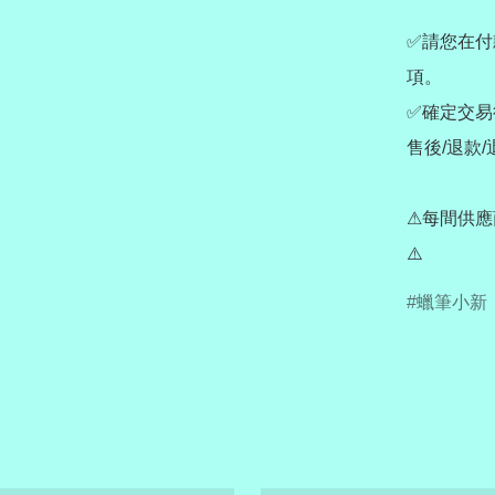
✅請您在付
項。

✅確定交易
售後/退款/
⚠每間供應
⚠️
蠟筆小新