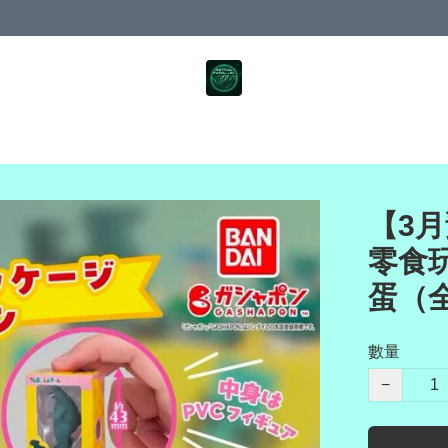
【3月
零食
蛋（
數量
−