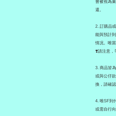
會被視為棄
還。

2. 訂購
能與預計到
情况。唯當
❣️請注意
3. 商品
或與公仔款
換，請確認
4. 唯S
或需自行向