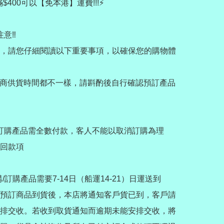
買滿$400可以【免本港】運費!!!⚡️

意‼️

，請您仔細閱讀以下重要事項，以確保您的購物體
應商供貨時間都不一樣，請斟酌後自行確認預訂產品
/訂購產品需全數付款，客人不能以取消訂購為理
回款項

代購/訂購產品需要7-14日（船運14-21）日運送到
預訂商品到貨後，本店將通知客戶貨已到，客戶請
排交收。若收到取貨通知而逾期未能安排交收，將