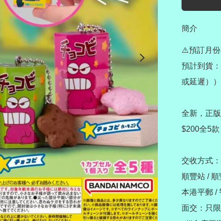
簡介
⚠️預訂月份
預計到貨：
或延遲））

全新，正版
$200全5
交收方式：

順豐站 / 
本港平郵 / 
面交：只限