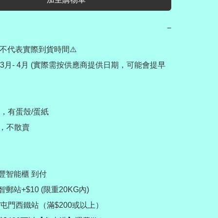
−
不代表實際到貨時間⚠️

3月- 4月 (實際需按供應商提供日期，可能會提早
，有蛋殼/蛋紙

款，不散賣

順豐智能櫃 到付

智郵站+$10 (限重20KG內)

屯門西鐵站（滿$200或以上）
