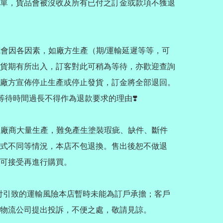
單，貨品會被沒收及所有已付之訂金或款項不獲退
品或會因各因素，如廠方生產（期/運輸延遲等等，可
貨期有所出入，訂客對此可稍為等待，亦歡迎查詢
廠方宣佈停止生產或停止發貨，訂金將全部退回。

，等待時間過長不得作為退款要求的理由❣️

皆為廠商大量生產，難免產生塗裝瑕疵、缺件、斷件
式不同等情況，本店不包退換。售出後恕不做退
可接受再進行購買。

F到付引致的運輸風險本店暫時未能為訂戶承擔；客戶
物流公司提出投訴，不便之處，敬請見諒。
