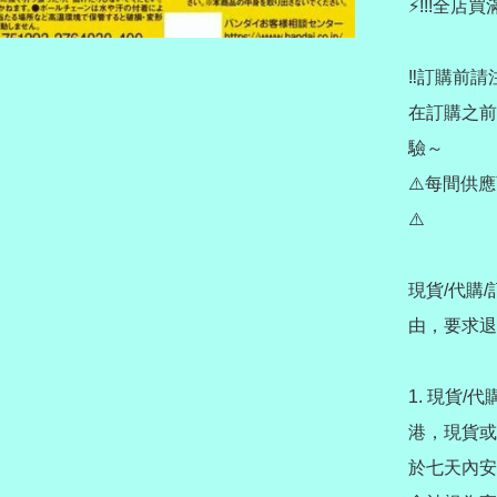
⚡️!!!全店
‼️訂購前請注
在訂購之前
驗～

⚠️每間供
⚠️

現貨/代購
由，要求退
1. 現貨/
港，現貨或
於七天內安