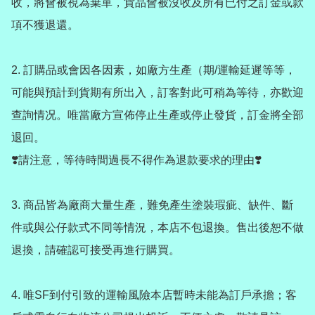
收，將會被視為棄單，貨品會被沒收及所有已付之訂金或款
項不獲退還。

2. 訂購品或會因各因素，如廠方生產（期/運輸延遲等等，
可能與預計到貨期有所出入，訂客對此可稍為等待，亦歡迎
查詢情况。唯當廠方宣佈停止生產或停止發貨，訂金將全部
退回。

❣️請注意，等待時間過長不得作為退款要求的理由❣️

3. 商品皆為廠商大量生產，難免產生塗裝瑕疵、缺件、斷
件或與公仔款式不同等情況，本店不包退換。售出後恕不做
退換，請確認可接受再進行購買。

4. 唯SF到付引致的運輸風險本店暫時未能為訂戶承擔；客