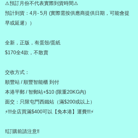
⚠️預訂月份不代表實際到貨時間⚠️

預計到貨：4月- 5月 (實際需按供應商提供日期，可能會提
早或延遲））

全新，正版，有蛋殼/蛋紙

$170全4款，不散賣

交收方式：

順豐站 / 順豐智能櫃 到付

本港平郵 / 智郵站+$10 (限重20KG內)

面交：只限屯門西鐵站（滿$200或以上）

⚡️!!!全店買滿$400可以【免本港】運費!!!⚡️

‼️訂購前請注意‼️
