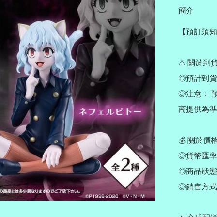
簡介
【預訂須知
⚠️ 關於到
◎預計到貨： 
◎注意： 
商提供為準
💰 關於價
◎貨幣匯率
◎商品狀態
◎銷售方式