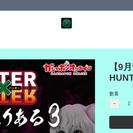
【9月
HUN
數量
−