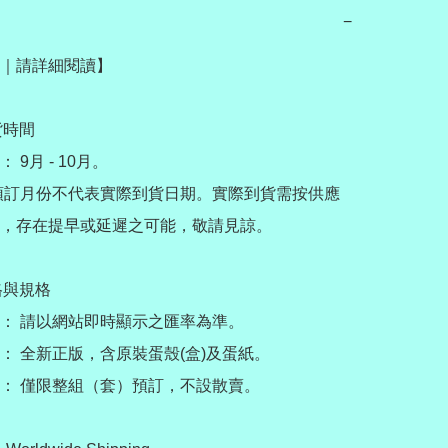
−
｜請詳細閱讀】

貨時間

9月 - 10月。

預訂月份不代表實際到貨日期。實際到貨需按供應
，存在提早或延遲之可能，敬請見諒。

格與規格

： 請以網站即時顯示之匯率為準。

： 全新正版，含原裝蛋殼(盒)及蛋紙。

： 僅限整組（套）預訂，不設散賣。
