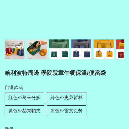
哈利波特周邊 學院院章午餐保溫/便當袋
自選款式
紅色※葛來分多
綠色※史萊哲林
黃色※赫夫帕夫
藍色※雷文克勞
數量