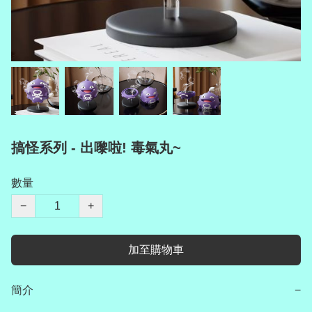
搞怪系列 - 出嚟啦! 毒氣丸~
數量
−
+
加至購物車
簡介
−