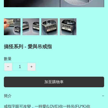
搞怪系列 - 愛與吊戒指
數量
−
+
加至購物車
簡介
−
戒指字眼可改變，一時愛(LOVE)你一時吊(FU*K)你
