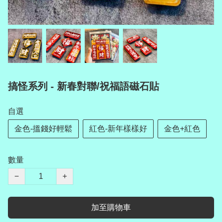
搞怪系列 - 新春對聯/祝福語磁石貼
自選
金色-搵錢好輕鬆
紅色-新年樣樣好
金色+紅色
數量
−
+
加至購物車