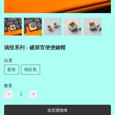
搞怪系列 - 鏟屎官便便鍵帽
自選
藍色
粉紅色
數量
−
+
加至購物車