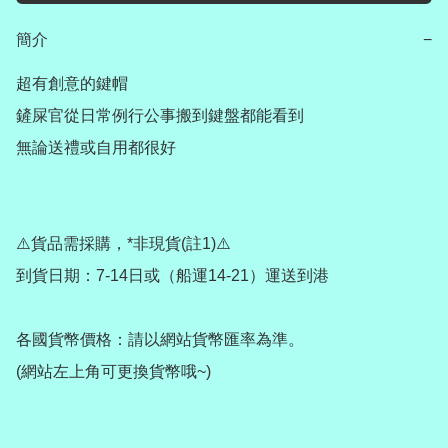
簡介
−
超有創意的鍵帽

鏟屎官從日常例行公事搬到鍵盤都能看到

無論送禮或自用都很好

⚠️貨品需採購，*非現貨(註1)⚠️

到貨日期：7-14日或（船運14-21）運送到港

各國貨幣價格：請以網站貨幣匯率為準。

(網站左上角可更換貨幣哦~)
