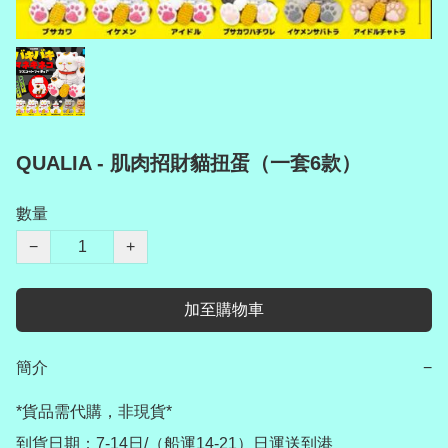
QUALIA - 肌肉招財貓扭蛋（一套6款）
數量
−
+
加至購物車
簡介
−
*貨品需代購，非現貨*

到貨日期：7-14日/（船運14-21）日運送到港
