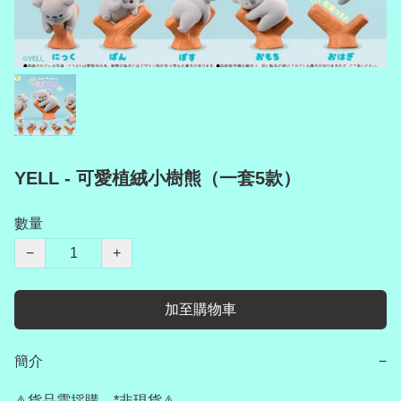
YELL - 可愛植絨小樹熊（一套5款）
數量
−
+
加至購物車
簡介
−
⚠️貨品需採購，*非現貨⚠️
