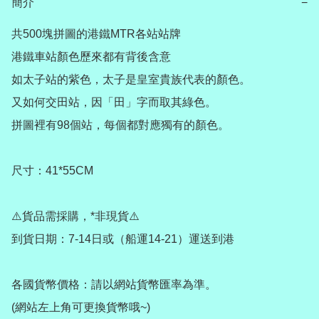
簡介
−
共500塊拼圖的港鐵MTR各站站牌

港鐵車站顏色歷來都有背後含意

如太子站的紫色，太子是皇室貴族代表的顏色。

又如何交田站，因「田」字而取其綠色。

拼圖裡有98個站，每個都對應獨有的顏色。

尺寸：41*55CM

⚠️貨品需採購，*非現貨⚠️

到貨日期：7-14日或（船運14-21）運送到港

各國貨幣價格：請以網站貨幣匯率為準。

(網站左上角可更換貨幣哦~)
