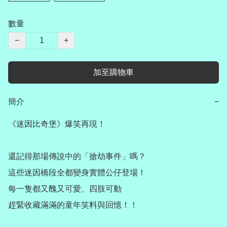
數量
−
+
加至購物車
簡介
−
《迷因比奇堡》爆笑再現！

還記得那場傳說中的「搶劫事件」嗎？

這些迷因橋段全都變身實體公仔登場！

每一隻都又醜又可愛、四肢可動

趕緊收藏滿滿的童年笑料與回憶！！
