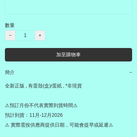
數量
−
+
加至購物車
簡介
−
全新正版 , 有蛋殼(盒)/蛋紙 , *非現貨

⚠️預訂月份不代表實際到貨時間⚠️

預計到貨：11月-12月2026

⚠️ 實際需按供應商提供日期，可能會提早或延遲⚠️
