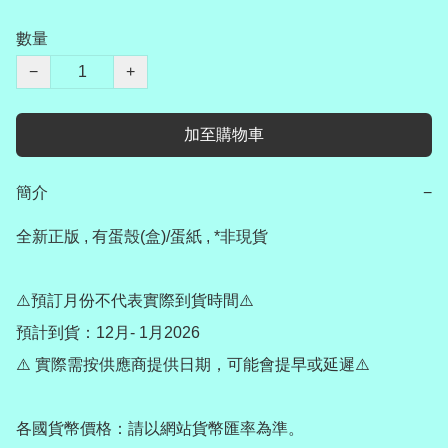
數量
−
+
加至購物車
簡介
−
全新正版 , 有蛋殼(盒)/蛋紙 , *非現貨

⚠️預訂月份不代表實際到貨時間⚠️

預計到貨：12月- 1月2026

⚠️ 實際需按供應商提供日期，可能會提早或延遲⚠️

各國貨幣價格：請以網站貨幣匯率為準。
