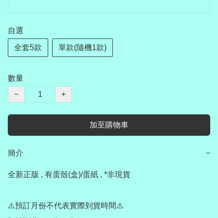
自選
全套5款
單款(隨機1款)
數量
−
+
加至購物車
簡介
−
全新正版 , 有蛋殼(盒)/蛋紙 , *非現貨

⚠️預訂月份不代表實際到貨時間⚠️
