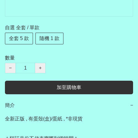
自選 全套 / 單款
全套 5 款
隨機 1 款
數量
−
+
加至購物車
簡介
−
全新正版 , 有蛋殼(盒)/蛋紙 , *非現貨
