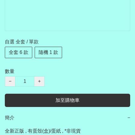
自選 全套 / 單款
全套 6 款
隨機 1 款
數量
−
+
加至購物車
簡介
−
全新正版 , 有蛋殼(盒)/蛋紙 , *非現貨
