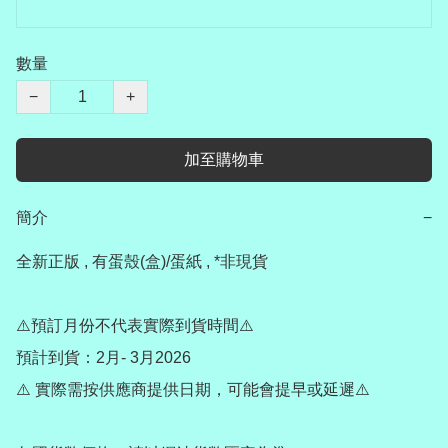
數量
−
+
加至購物車
簡介
−
全新正版 , 有蛋殼(盒)/蛋紙 , *非現貨

⚠️預訂月份不代表實際到貨時間⚠️

預計到貨：2月- 3月2026

⚠️ 實際需按供應商提供日期，可能會提早或延遲⚠️
