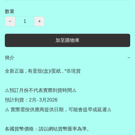
數量
−
+
加至購物車
簡介
−
全新正版 , 有蛋殼(盒)/蛋紙 , *非現貨

⚠️預訂月份不代表實際到貨時間⚠️

預計到貨：2月- 3月2026

⚠️ 實際需按供應商提供日期，可能會提早或延遲⚠️

各國貨幣價格：請以網站貨幣匯率為準。
