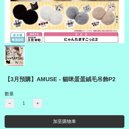
【3月預購】AMUSE - 貓咪蛋蛋絨毛吊飾P2
數量
−
+
加至購物車