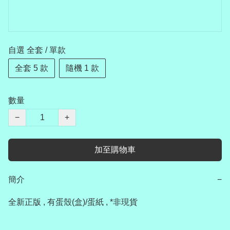
自選 全套 / 單款
全套 5 款
隨機 1 款
數量
−
+
加至購物車
簡介
−
全新正版 , 有蛋殼(盒)/蛋紙 , *非現貨
