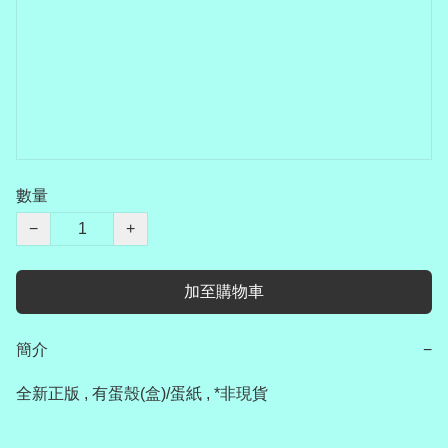
數量
−
+
加至購物車
簡介
−
全新正版 , 有蛋殼(盒)/蛋紙 , *非現貨
