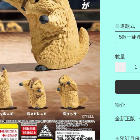
自選款式
5款一組/
數量
−
簡介
全新正版 , 
⚠️預訂月份