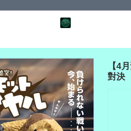
【4月
對決