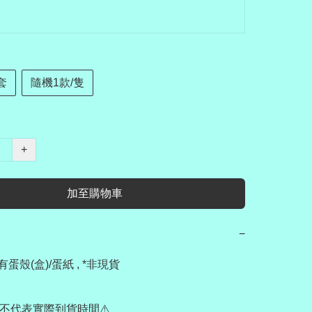
套
隨機1款/隻
+
加至購物車
−
有蛋殼(盒)/蛋紙 , *非現貨

不代表實際到貨時間⚠️
