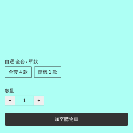
自選 全套 / 單款
全套 4 款
隨機 1 款
數量
−
+
加至購物車