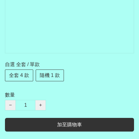
自選 全套 / 單款
全套 4 款
隨機 1 款
數量
−
+
加至購物車