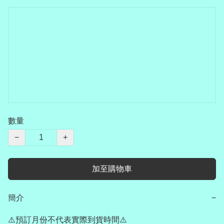
數量
−
+
加至購物車
簡介
−
⚠️預訂月份不代表實際到貨時間⚠️
