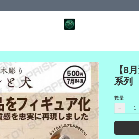
【8月
系列
數量
−