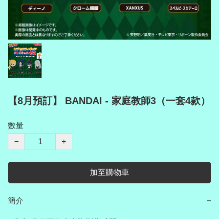
【8月預訂】 BANDAI - 家庭教師3（一套4款）
數量
−
+
加至購物車
簡介
−